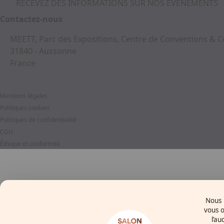
RECEVEZ DES INFORMATIONS SUR NOS ÉVÉNEMENTS
Contactez-nous
MEETT, Parc des Expositions, Centre de Conventions &
31840 - Aussonne
France
Mentions légales
Politiques cookies
Politiques de confidentialité
CGU
Éthique et conformité
Nous u
vous o
l’au